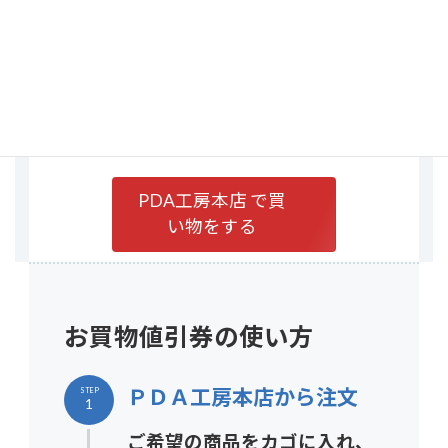
額が501円以上になればご利用いただけま
す)
・ 1回のご注文に使えるクーポンコードは
1つのみです。 他の割引券や特典との併用
はできません。
PDA工房本店 で買
い物をする
お買物値引券の使い方
ＰＤＡ工房本店
から注文
STEP
1
ご希望の商品をカゴに入れ、