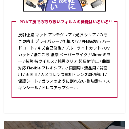
PDA工房での取り扱いフィルムの機能はいろいろ!!
反射低減 マット アンチグレア / 光沢 クリア / のぞ
き見防止 プライバシー / 衝撃吸収 / 9H高硬度 / ハー
ドコート / キズ自己修復 / ブルーライトカット / UV
カット / 紙ごこち 紙感 ペーパーライク / Mirror ミラ
ー / 抗菌 抗ウイルス / 純黒クリア 超反射防止 / 曲面
対応 Flexible フレキシブル / 画面用 / 液晶用 / 背面
用 / 両面用 / カメラレンズ部用 / レンズ周辺部用 /
保護シート / ガラスのように割れない 樹脂素材 / ス
キンシール / ドレスアップシール