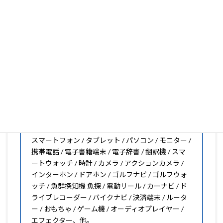
し小さくしたいなどのカスタマイズも有償で可能です)
PDA工房の保護フィルムは
日本国内の自社工場で製造・出
荷している Made in Japan
です。
スマートフォン・タブレット用保護フィルムだけではな
く、幅広く取り扱っています。
オリジナルオーダーやOEM、ノベルティ、法人様の大量注
文などもご相談ください。
保護フィルムのことならPDA工房におまかせください!!
PDA工房の保護フィルムはこんな機器用も販売中!!
スマートフォン / タブレット / パソコン / モニター /
携帯電話 / 電子書籍端末 / 電子辞書 / 翻訳機 / スマ
ートウォッチ / 時計 / カメラ / アクションカメラ /
インターホン / ドアホン / ゴルフナビ / ゴルフウォ
ッチ / 魚群探知機 魚探 / 電動リール / カーナビ / ド
ライブレコーダー / バイクナビ / 決済端末 / ルータ
ー / おもちゃ / ゲーム機 / オーディオプレイヤー /
エフェクター、他。