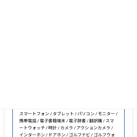
フィルムの取り扱いがございますので、他社で見つからな
いフィルムがきっと見つかります。もし見つからなくても
大丈夫。1枚からのオーダーメイドも可能ですので、お気
軽にお問い合わせください。(カメラ穴をなくしたい、少
し小さくしたいなどのカスタマイズも有償で可能です)
PDA工房の保護フィルムは
日本国内の自社工場で製造・出
荷している Made in Japan
です。
スマートフォン・タブレット用保護フィルムだけではな
く、幅広く取り扱っています。
オリジナルオーダーやOEM、ノベルティ、法人様の大量注
文などもご相談ください。
保護フィルムのことならPDA工房におまかせください!!
PDA工房の保護フィルムはこんな機器用も販売中!!
スマートフォン / タブレット / パソコン / モニター /
携帯電話 / 電子書籍端末 / 電子辞書 / 翻訳機 / スマ
ートウォッチ / 時計 / カメラ / アクションカメラ /
インターホン / ドアホン / ゴルフナビ / ゴルフウォ