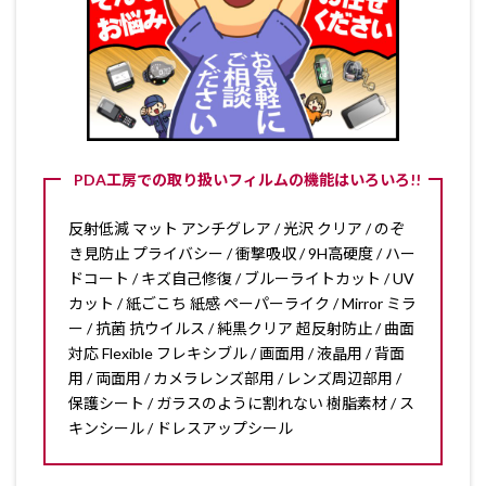
PDA工房での取り扱いフィルムの機能はいろいろ!!
反射低減 マット アンチグレア / 光沢 クリア / のぞ
き見防止 プライバシー / 衝撃吸収 / 9H高硬度 / ハー
ドコート / キズ自己修復 / ブルーライトカット / UV
カット / 紙ごこち 紙感 ペーパーライク / Mirror ミラ
ー / 抗菌 抗ウイルス / 純黒クリア 超反射防止 / 曲面
対応 Flexible フレキシブル / 画面用 / 液晶用 / 背面
用 / 両面用 / カメラレンズ部用 / レンズ周辺部用 /
保護シート / ガラスのように割れない 樹脂素材 / ス
キンシール / ドレスアップシール