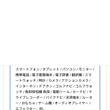
し小さくしたいなどのカスタマイズも有償で可能です)
PDA工房の保護フィルムは
日本国内の自社工場で製造・出
荷している Made in Japan
です。
スマートフォン・タブレット用保護フィルムだけではな
く、幅広く取り扱っています。
オリジナルオーダーやOEM、ノベルティ、法人様の大量注
文などもご相談ください。
保護フィルムのことならPDA工房におまかせください!!
PDA工房の保護フィルムはこんな機器用も販売中!!
スマートフォン / タブレット / パソコン / モニター /
携帯電話 / 電子書籍端末 / 電子辞書 / 翻訳機 / スマ
ートウォッチ / 時計 / カメラ / アクションカメラ /
インターホン / ドアホン / ゴルフナビ / ゴルフウォ
ッチ / 魚群探知機 魚探 / 電動リール / カーナビ / ド
ライブレコーダー / バイクナビ / 決済端末 / ルータ
ー / おもちゃ / ゲーム機 / オーディオプレイヤー /
エフェクター、他。