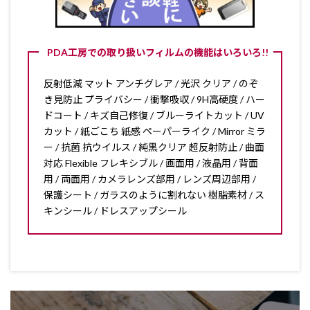
PDA工房での取り扱いフィルムの機能はいろいろ!!
反射低減 マット アンチグレア / 光沢 クリア / のぞ
き見防止 プライバシー / 衝撃吸収 / 9H高硬度 / ハー
ドコート / キズ自己修復 / ブルーライトカット / UV
カット / 紙ごこち 紙感 ペーパーライク / Mirror ミラ
ー / 抗菌 抗ウイルス / 純黒クリア 超反射防止 / 曲面
対応 Flexible フレキシブル / 画面用 / 液晶用 / 背面
用 / 両面用 / カメラレンズ部用 / レンズ周辺部用 /
保護シート / ガラスのように割れない 樹脂素材 / ス
キンシール / ドレスアップシール