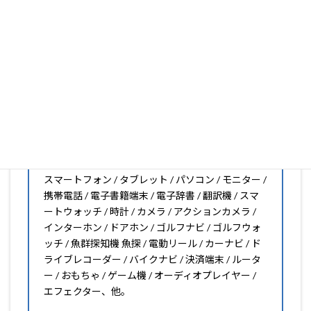
PDA工房の保護フィルムは
日本国内の自社工場で製造・出
荷している Made in Japan
です。
スマートフォン・タブレット用保護フィルムだけではな
く、幅広く取り扱っています。
オリジナルオーダーやOEM、ノベルティ、法人様の大量注
文などもご相談ください。
保護フィルムのことならPDA工房におまかせください!!
PDA工房の保護フィルムはこんな機器用も販売中!!
スマートフォン / タブレット / パソコン / モニター /
携帯電話 / 電子書籍端末 / 電子辞書 / 翻訳機 / スマ
ートウォッチ / 時計 / カメラ / アクションカメラ /
インターホン / ドアホン / ゴルフナビ / ゴルフウォ
ッチ / 魚群探知機 魚探 / 電動リール / カーナビ / ド
ライブレコーダー / バイクナビ / 決済端末 / ルータ
ー / おもちゃ / ゲーム機 / オーディオプレイヤー /
エフェクター、他。