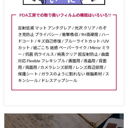
PDA工房での取り扱いフィルムの機能はいろいろ!!
反射低減 マット アンチグレア / 光沢 クリア / のぞ
き見防止 プライバシー / 衝撃吸収 / 9H高硬度 / ハー
ドコート / キズ自己修復 / ブルーライトカット / UV
カット / 紙ごこち 紙感 ペーパーライク / Mirror ミラ
ー / 抗菌 抗ウイルス / 純黒クリア 超反射防止 / 曲面
対応 Flexible フレキシブル / 画面用 / 液晶用 / 背面
用 / 両面用 / カメラレンズ部用 / レンズ周辺部用 /
保護シート / ガラスのように割れない 樹脂素材 / ス
キンシール / ドレスアップシール