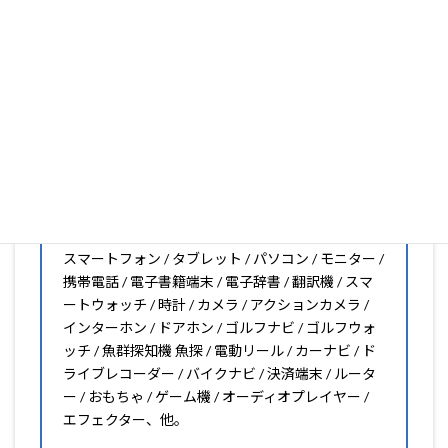
PDA工房の保護フィルムは
日本国内の自社工場で製造・出
荷している Made in Japan
です。
スマートフォン・タブレット用保護フィルムだけではな
く、幅広く取り扱っています。
オリジナルオーダーやOEM、ノベルティ、法人様の大量注
文などもご相談ください。
保護フィルムのことならPDA工房におまかせください!!
PDA工房の保護フィルムはこんな機器用も販売中!!
スマートフォン / タブレット / パソコン / モニター /
携帯電話 / 電子書籍端末 / 電子辞書 / 翻訳機 / スマ
ートウォッチ / 時計 / カメラ / アクションカメラ /
インターホン / ドアホン / ゴルフナビ / ゴルフウォ
ッチ / 魚群探知機 魚探 / 電動リール / カーナビ / ド
ライブレコーダー / バイクナビ / 決済端末 / ルータ
ー / おもちゃ / ゲーム機 / オーディオプレイヤー /
エフェクター、他。