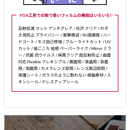
PDA工房での取り扱いフィルムの機能はいろいろ!!
反射低減 マット アンチグレア / 光沢 クリア / のぞ
き見防止 プライバシー / 衝撃吸収 / 9H高硬度 / ハー
ドコート / キズ自己修復 / ブルーライトカット / UV
カット / 紙ごこち 紙感 ペーパーライク / Mirror ミラ
ー / 抗菌 抗ウイルス / 純黒クリア 超反射防止 / 曲面
対応 Flexible フレキシブル / 画面用 / 液晶用 / 背面
用 / 両面用 / カメラレンズ部用 / レンズ周辺部用 /
保護シート / ガラスのように割れない 樹脂素材 / ス
キンシール / ドレスアップシール