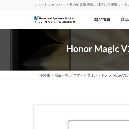
コ
ナ
スマートフォン・PC・その他各種機器に対応した保護フィル
ン
ビ
テ
ゲ
製品情報
商品
ン
ー
ツ
シ
へ
ョ
ス
ン
Honor Magi
キ
に
ッ
移
プ
動
HOME
商品一覧
スマートフォン
Honor Magic 