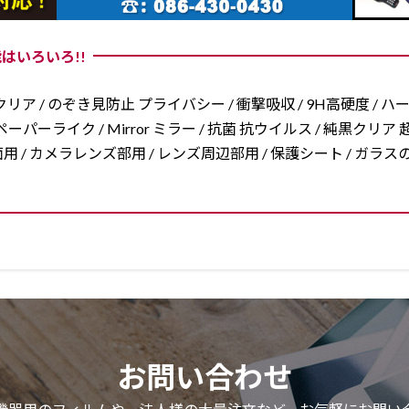
はいろいろ!!
リア / のぞき見防止 プライバシー / 衝撃吸収 / 9H高硬度 / ハ
ーパーライク / Mirror ミラー / 抗菌 抗ウイルス / 純黒クリア 超
/ 両面用 / カメラレンズ部用 / レンズ周辺部用 / 保護シート / ガ
お問い合わせ