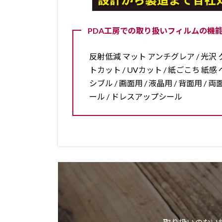
PDA工房での取り扱いフィルムの機能
反射低減 マット アンチグレア / 光沢 ク
トカット / UVカット / 紙ごこち 紙感 ペ
シブル / 画面用 / 液晶用 / 背面用 
ール / ドレスアップシール