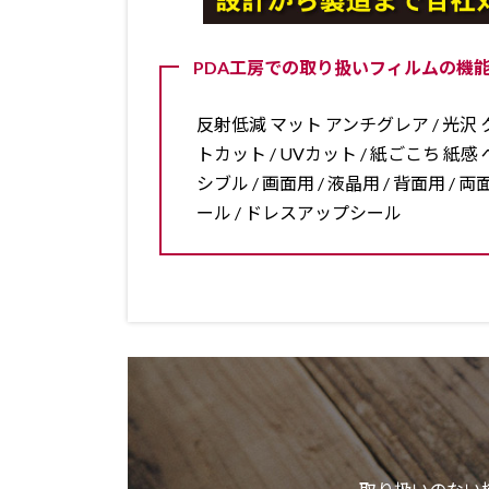
PDA工房での取り扱いフィルムの機能
反射低減 マット アンチグレア / 光沢 ク
トカット / UVカット / 紙ごこち 紙感 ペ
シブル / 画面用 / 液晶用 / 背面用 
ール / ドレスアップシール