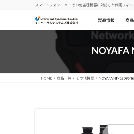
コ
ナ
スマートフォン・PC・その他各種機器に対応した保護フィル
ン
ビ
テ
ゲ
製品情報
商品
ン
ー
ツ
シ
へ
ョ
ス
ン
NOYAFA
キ
に
ッ
移
プ
動
HOME
商品一覧
その他機器
NOYAFA NF-820