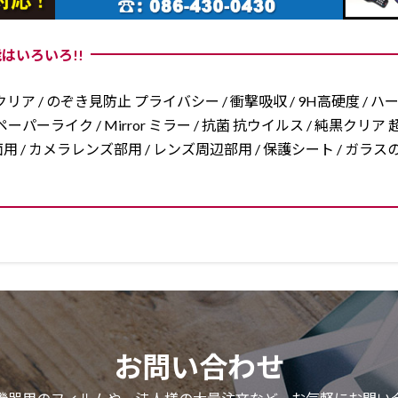
はいろいろ!!
リア / のぞき見防止 プライバシー / 衝撃吸収 / 9H高硬度 / ハ
ーパーライク / Mirror ミラー / 抗菌 抗ウイルス / 純黒クリア 超
/ 両面用 / カメラレンズ部用 / レンズ周辺部用 / 保護シート / ガ
お問い合わせ