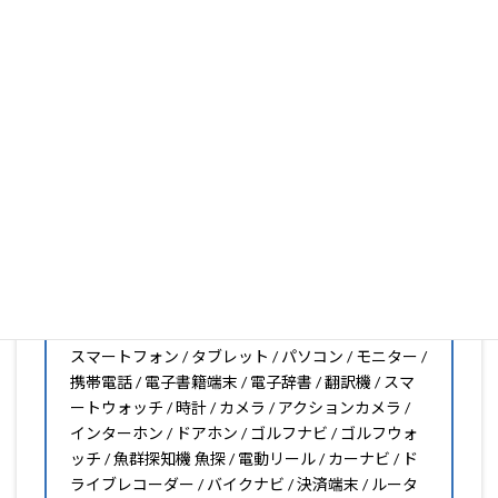
軽にお問い合わせください。(カメラ穴をなくしたい、少
し小さくしたいなどのカスタマイズも有償で可能です)
PDA工房の保護フィルムは
日本国内の自社工場で製造・出
荷している Made in Japan
です。
スマートフォン・タブレット用保護フィルムだけではな
く、幅広く取り扱っています。
オリジナルオーダーやOEM、ノベルティ、法人様の大量注
文などもご相談ください。
保護フィルムのことならPDA工房におまかせください!!
PDA工房の保護フィルムはこんな機器用も販売中!!
スマートフォン / タブレット / パソコン / モニター /
携帯電話 / 電子書籍端末 / 電子辞書 / 翻訳機 / スマ
ートウォッチ / 時計 / カメラ / アクションカメラ /
インターホン / ドアホン / ゴルフナビ / ゴルフウォ
ッチ / 魚群探知機 魚探 / 電動リール / カーナビ / ド
ライブレコーダー / バイクナビ / 決済端末 / ルータ