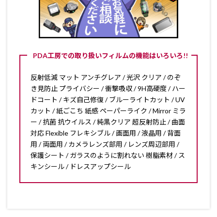
PDA工房での取り扱いフィルムの機能はいろいろ!!
反射低減 マット アンチグレア / 光沢 クリア / のぞ
き見防止 プライバシー / 衝撃吸収 / 9H高硬度 / ハー
ドコート / キズ自己修復 / ブルーライトカット / UV
カット / 紙ごこち 紙感 ペーパーライク / Mirror ミラ
ー / 抗菌 抗ウイルス / 純黒クリア 超反射防止 / 曲面
対応 Flexible フレキシブル / 画面用 / 液晶用 / 背面
用 / 両面用 / カメラレンズ部用 / レンズ周辺部用 /
保護シート / ガラスのように割れない 樹脂素材 / ス
キンシール / ドレスアップシール