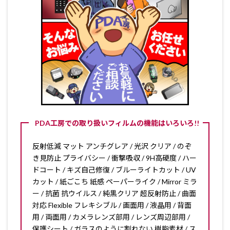
PDA工房での取り扱いフィルムの機能はいろいろ!!
反射低減 マット アンチグレア / 光沢 クリア / のぞ
き見防止 プライバシー / 衝撃吸収 / 9H高硬度 / ハー
ドコート / キズ自己修復 / ブルーライトカット / UV
カット / 紙ごこち 紙感 ペーパーライク / Mirror ミラ
ー / 抗菌 抗ウイルス / 純黒クリア 超反射防止 / 曲面
対応 Flexible フレキシブル / 画面用 / 液晶用 / 背面
用 / 両面用 / カメラレンズ部用 / レンズ周辺部用 /
保護シート / ガラスのように割れない 樹脂素材 / ス