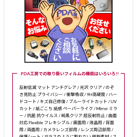
PDA工房での取り扱いフィルムの機能はいろいろ!!
反射低減 マット アンチグレア / 光沢 クリア / のぞ
き見防止 プライバシー / 衝撃吸収 / 9H高硬度 / ハー
ドコート / キズ自己修復 / ブルーライトカット / UV
カット / 紙ごこち 紙感 ペーパーライク / Mirror ミラ
ー / 抗菌 抗ウイルス / 純黒クリア 超反射防止 / 曲面
対応 Flexible フレキシブル / 画面用 / 液晶用 / 背面
用 / 両面用 / カメラレンズ部用 / レンズ周辺部用 /
保護シート / ガラスのように割れない 樹脂素材 / ス