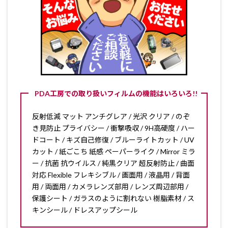
PDA工房での取り扱いフィルムの機能はいろいろ!!
反射低減 マット アンチグレア / 光沢 クリア / のぞ
き見防止 プライバシー / 衝撃吸収 / 9H高硬度 / ハー
ドコート / キズ自己修復 / ブルーライトカット / UV
カット / 紙ごこち 紙感 ペーパーライク / Mirror ミラ
ー / 抗菌 抗ウイルス / 純黒クリア 超反射防止 / 曲面
対応 Flexible フレキシブル / 画面用 / 液晶用 / 背面
用 / 両面用 / カメラレンズ部用 / レンズ周辺部用 /
保護シート / ガラスのように割れない 樹脂素材 / ス
キンシール / ドレスアップシール