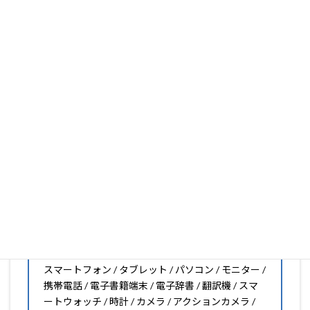
フィルムの取り扱いがございますので、他社で見つからな
いフィルムがきっと見つかります。もし見つからなくても
大丈夫。1枚からのオーダーメイドも可能ですので、お気
軽にお問い合わせください。(カメラ穴をなくしたい、少
し小さくしたいなどのカスタマイズも有償で可能です)
PDA工房の保護フィルムは
日本国内の自社工場で製造・出
荷している Made in Japan
です。
スマートフォン・タブレット用保護フィルムだけではな
く、幅広く取り扱っています。
オリジナルオーダーやOEM、ノベルティ、法人様の大量注
文などもご相談ください。
保護フィルムのことならPDA工房におまかせください!!
PDA工房の保護フィルムはこんな機器用も販売中!!
スマートフォン / タブレット / パソコン / モニター /
携帯電話 / 電子書籍端末 / 電子辞書 / 翻訳機 / スマ
ートウォッチ / 時計 / カメラ / アクションカメラ /