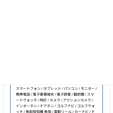
いフィルムがきっと見つかります。もし見つからなくても
大丈夫。1枚からのオーダーメイドも可能ですので、お気
軽にお問い合わせください。(カメラ穴をなくしたい、少
し小さくしたいなどのカスタマイズも有償で可能です)
PDA工房の保護フィルムは
日本国内の自社工場で製造・出
荷している Made in Japan
です。
スマートフォン・タブレット用保護フィルムだけではな
く、幅広く取り扱っています。
オリジナルオーダーやOEM、ノベルティ、法人様の大量注
文などもご相談ください。
保護フィルムのことならPDA工房におまかせください!!
PDA工房の保護フィルムはこんな機器用も販売中!!
スマートフォン / タブレット / パソコン / モニター /
携帯電話 / 電子書籍端末 / 電子辞書 / 翻訳機 / スマ
ートウォッチ / 時計 / カメラ / アクションカメラ /
インターホン / ドアホン / ゴルフナビ / ゴルフウォ
ッチ / 魚群探知機 魚探 / 電動リール / カーナビ / ド