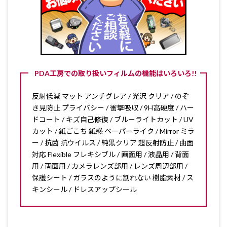
PDA工房での取り扱いフィルムの機能はいろいろ!!
反射低減 マット アンチグレア / 光沢 クリア / のぞ
き見防止 プライバシー / 衝撃吸収 / 9H高硬度 / ハー
ドコート / キズ自己修復 / ブルーライトカット / UV
カット / 紙ごこち 紙感 ペーパーライク / Mirror ミラ
ー / 抗菌 抗ウイルス / 純黒クリア 超反射防止 / 曲面
対応 Flexible フレキシブル / 画面用 / 液晶用 / 背面
用 / 両面用 / カメラレンズ部用 / レンズ周辺部用 /
保護シート / ガラスのように割れない 樹脂素材 / ス
キンシール / ドレスアップシール