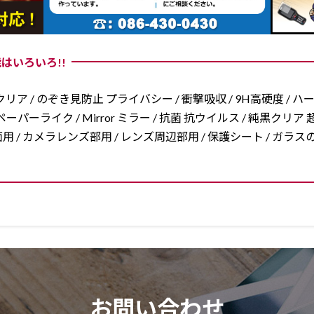
はいろいろ!!
リア / のぞき見防止 プライバシー / 衝撃吸収 / 9H高硬度 / ハ
ーパーライク / Mirror ミラー / 抗菌 抗ウイルス / 純黒クリア 超
/ 両面用 / カメラレンズ部用 / レンズ周辺部用 / 保護シート / ガ
お問い合わせ