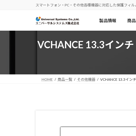
コ
ナ
スマートフォン・PC・その他各種機器に対応した保護フィル
ン
ビ
テ
ゲ
製品情報
商品
ン
ー
ツ
シ
へ
ョ
VCHANCE 13.3イ
ス
ン
キ
に
ッ
移
プ
動
HOME
商品一覧
その他機器
VCHANCE 13.3