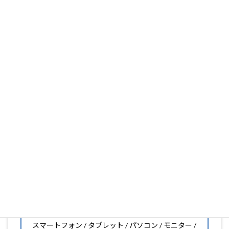
PDA工房は、保護フィルム製造販売25年以上の実績があ
ります。
フィルム素材の種類は20種類以上と、様々な機能をもった
フィルムの取り扱いがございますので、他社で見つからな
いフィルムがきっと見つかります。もし見つからなくても
大丈夫。1枚からのオーダーメイドも可能ですので、お気
軽にお問い合わせください。(カメラ穴をなくしたい、少
し小さくしたいなどのカスタマイズも有償で可能です)
PDA工房の保護フィルムは
日本国内の自社工場で製造・出
荷している Made in Japan
です。
スマートフォン・タブレット用保護フィルムだけではな
く、幅広く取り扱っています。
オリジナルオーダーやOEM、ノベルティ、法人様の大量注
文などもご相談ください。
保護フィルムのことならPDA工房におまかせください!!
PDA工房の保護フィルムはこんな機器用も販売中!!
スマートフォン / タブレット / パソコン / モニター /