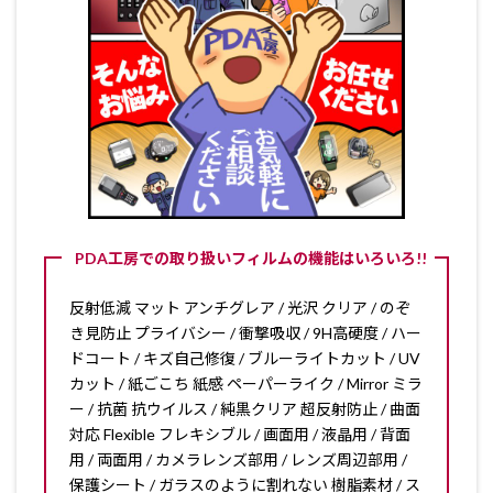
PDA工房での取り扱いフィルムの機能はいろいろ!!
反射低減 マット アンチグレア / 光沢 クリア / のぞ
き見防止 プライバシー / 衝撃吸収 / 9H高硬度 / ハー
ドコート / キズ自己修復 / ブルーライトカット / UV
カット / 紙ごこち 紙感 ペーパーライク / Mirror ミラ
ー / 抗菌 抗ウイルス / 純黒クリア 超反射防止 / 曲面
対応 Flexible フレキシブル / 画面用 / 液晶用 / 背面
用 / 両面用 / カメラレンズ部用 / レンズ周辺部用 /
保護シート / ガラスのように割れない 樹脂素材 / ス