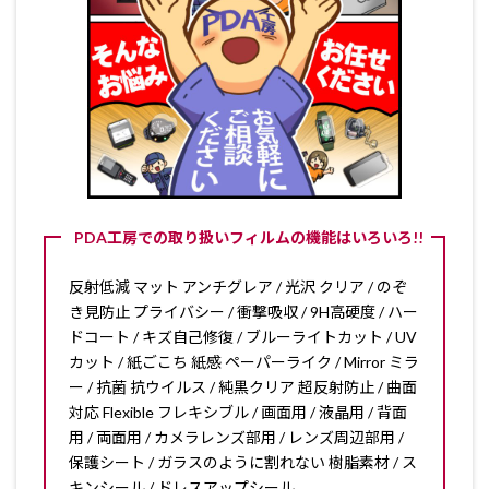
PDA工房での取り扱いフィルムの機能はいろいろ!!
反射低減 マット アンチグレア / 光沢 クリア / のぞ
き見防止 プライバシー / 衝撃吸収 / 9H高硬度 / ハー
ドコート / キズ自己修復 / ブルーライトカット / UV
カット / 紙ごこち 紙感 ペーパーライク / Mirror ミラ
ー / 抗菌 抗ウイルス / 純黒クリア 超反射防止 / 曲面
対応 Flexible フレキシブル / 画面用 / 液晶用 / 背面
用 / 両面用 / カメラレンズ部用 / レンズ周辺部用 /
保護シート / ガラスのように割れない 樹脂素材 / ス
キンシール / ドレスアップシール