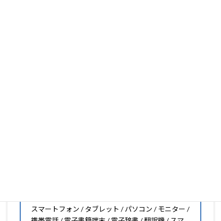
ります。
フィルム素材の種類は20種類以上と、様々な機能をもった
フィルムの取り扱いがございますので、他社で見つからな
いフィルムがきっと見つかります。もし見つからなくても
大丈夫。1枚からのオーダーメイドも可能ですので、お気
軽にお問い合わせください。(カメラ穴をなくしたい、少
し小さくしたいなどのカスタマイズも有償で可能です)
PDA工房の保護フィルムは
日本国内の自社工場で製造・出
荷している Made in Japan
です。
スマートフォン・タブレット用保護フィルムだけではな
く、幅広く取り扱っています。
オリジナルオーダーやOEM、ノベルティ、法人様の大量注
文などもご相談ください。
保護フィルムのことならPDA工房におまかせください!!
PDA工房の保護フィルムはこんな機器用も販売中!!
スマートフォン / タブレット / パソコン / モニター /
携帯電話 / 電子書籍端末 / 電子辞書 / 翻訳機 / スマ