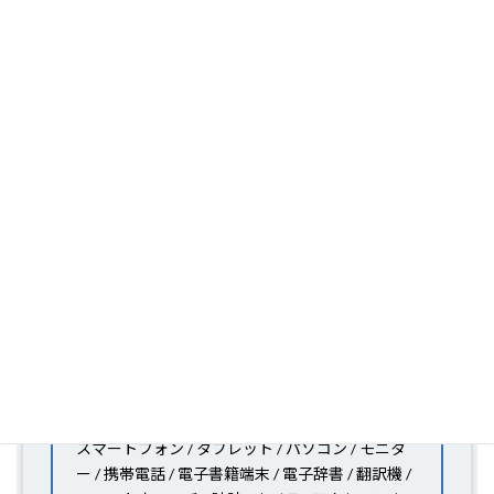
たフィルムの取り扱いがございますので、他社で見つか
らないフィルムがきっと見つかります。もし見つからな
くても大丈夫。1枚からのオーダーメイドも可能ですの
で、お気軽にお問い合わせください。(カメラ穴をなくし
たい、少し小さくしたいなどのカスタマイズも有償で可
能です)
PDA工房の保護フィルムは
日本国内の自社工場で製造・
出荷している Made in Japan
です。
スマートフォン・タブレット用保護フィルムだけではな
く、幅広く取り扱っています。
オリジナルオーダーやOEM、ノベルティ、法人様の大量
注文などもご相談ください。
保護フィルムのことならPDA工房におまかせください!!
PDA工房の保護フィルムはこんな機器用も販売中!!
スマートフォン / タブレット / パソコン / モニタ
ー / 携帯電話 / 電子書籍端末 / 電子辞書 / 翻訳機 /