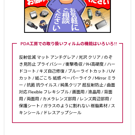
PDA工房での取り扱いフィルムの機能はいろいろ!!
反射低減 マット アンチグレア / 光沢 クリア / のぞ
き見防止 プライバシー / 衝撃吸収 / 9H高硬度 / ハー
ドコート / キズ自己修復 / ブルーライトカット / UV
カット / 紙ごこち 紙感 ペーパーライク / Mirror ミラ
ー / 抗菌 抗ウイルス / 純黒クリア 超反射防止 / 曲面
対応 Flexible フレキシブル / 画面用 / 液晶用 / 背面
用 / 両面用 / カメラレンズ部用 / レンズ周辺部用 /
保護シート / ガラスのように割れない 樹脂素材 / ス
キンシール / ドレスアップシール