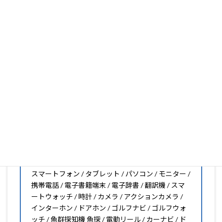
いフィルムがきっと見つかります。もし見つからなくても
大丈夫。1枚からのオーダーメイドも可能ですので、お気
軽にお問い合わせください。(カメラ穴をなくしたい、少
し小さくしたいなどのカスタマイズも有償で可能です)
PDA工房の保護フィルムは
日本国内の自社工場で製造・出
荷している Made in Japan
です。
スマートフォン・タブレット用保護フィルムだけではな
く、幅広く取り扱っています。
オリジナルオーダーやOEM、ノベルティ、法人様の大量注
文などもご相談ください。
保護フィルムのことならPDA工房におまかせください!!
PDA工房の保護フィルムはこんな機器用も販売中!!
スマートフォン / タブレット / パソコン / モニター /
携帯電話 / 電子書籍端末 / 電子辞書 / 翻訳機 / スマ
ートウォッチ / 時計 / カメラ / アクションカメラ /
インターホン / ドアホン / ゴルフナビ / ゴルフウォ
ッチ / 魚群探知機 魚探 / 電動リール / カーナビ / ド