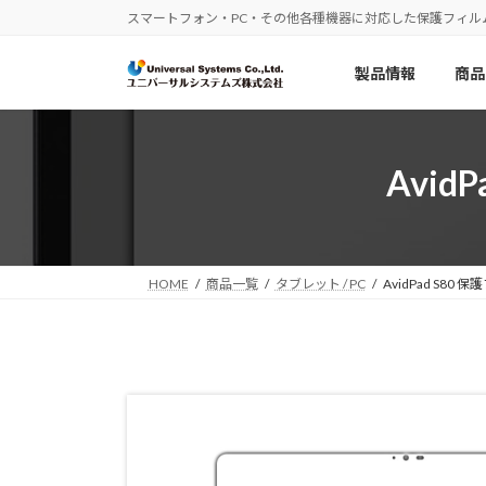
コ
ナ
スマートフォン・PC・その他各種機器に対応した保護フィル
ン
ビ
テ
ゲ
製品情報
商品
ン
ー
ツ
シ
へ
ョ
ス
ン
Avi
キ
に
ッ
移
プ
動
HOME
商品一覧
タブレット / PC
AvidPad S8