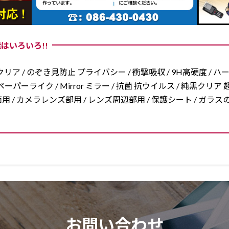
はいろいろ!!
リア / のぞき見防止 プライバシー / 衝撃吸収 / 9H高硬度 / ハ
ーパーライク / Mirror ミラー / 抗菌 抗ウイルス / 純黒クリア 超
/ 両面用 / カメラレンズ部用 / レンズ周辺部用 / 保護シート / ガ
お問い合わせ