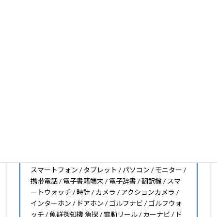
いフィルムがきっと見つかります。もし見つからなくても
大丈夫。1枚からのオーダーメイドも可能ですので、お気
軽にお問い合わせください。(カメラ穴をなくしたい、少
し小さくしたいなどのカスタマイズも有償で可能です)
PDA工房の保護フィルムは
日本国内の自社工場で製造・出
荷している Made in Japan
です。
スマートフォン・タブレット用保護フィルムだけではな
く、幅広く取り扱っています。
オリジナルオーダーやOEM、ノベルティ、法人様の大量注
文などもご相談ください。
保護フィルムのことならPDA工房におまかせください!!
PDA工房の保護フィルムはこんな機器用も販売中!!
スマートフォン / タブレット / パソコン / モニター /
携帯電話 / 電子書籍端末 / 電子辞書 / 翻訳機 / スマ
ートウォッチ / 時計 / カメラ / アクションカメラ /
インターホン / ドアホン / ゴルフナビ / ゴルフウォ
ッチ / 魚群探知機 魚探 / 電動リール / カーナビ / ド