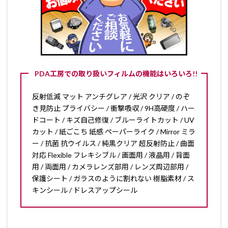
PDA工房での取り扱いフィルムの機能はいろいろ!!
反射低減 マット アンチグレア / 光沢 クリア / のぞ
き見防止 プライバシー / 衝撃吸収 / 9H高硬度 / ハー
ドコート / キズ自己修復 / ブルーライトカット / UV
カット / 紙ごこち 紙感 ペーパーライク / Mirror ミラ
ー / 抗菌 抗ウイルス / 純黒クリア 超反射防止 / 曲面
対応 Flexible フレキシブル / 画面用 / 液晶用 / 背面
用 / 両面用 / カメラレンズ部用 / レンズ周辺部用 /
保護シート / ガラスのように割れない 樹脂素材 / ス
キンシール / ドレスアップシール