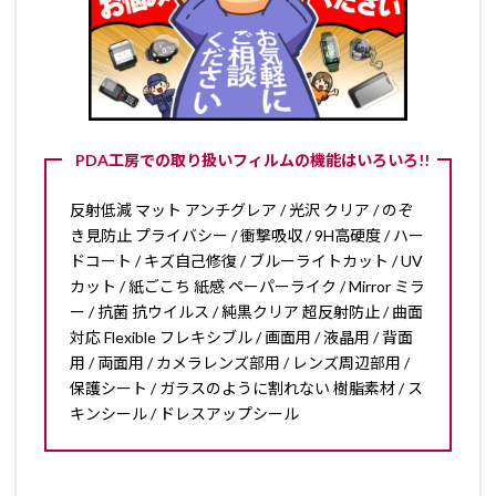
PDA工房での取り扱いフィルムの機能はいろいろ!!
反射低減 マット アンチグレア / 光沢 クリア / のぞ
き見防止 プライバシー / 衝撃吸収 / 9H高硬度 / ハー
ドコート / キズ自己修復 / ブルーライトカット / UV
カット / 紙ごこち 紙感 ペーパーライク / Mirror ミラ
ー / 抗菌 抗ウイルス / 純黒クリア 超反射防止 / 曲面
対応 Flexible フレキシブル / 画面用 / 液晶用 / 背面
用 / 両面用 / カメラレンズ部用 / レンズ周辺部用 /
保護シート / ガラスのように割れない 樹脂素材 / ス
キンシール / ドレスアップシール