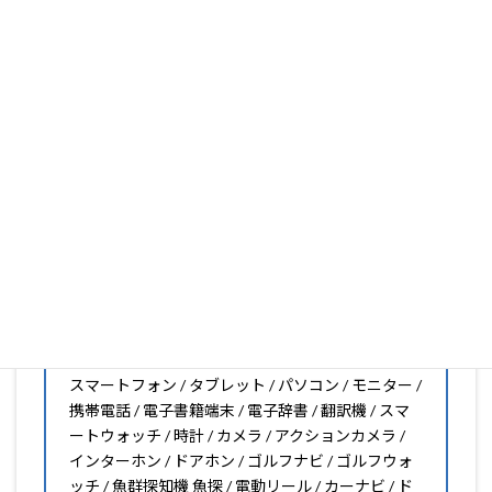
いフィルムがきっと見つかります。もし見つからなくても
大丈夫。1枚からのオーダーメイドも可能ですので、お気
軽にお問い合わせください。(カメラ穴をなくしたい、少
し小さくしたいなどのカスタマイズも有償で可能です)
PDA工房の保護フィルムは
日本国内の自社工場で製造・出
荷している Made in Japan
です。
スマートフォン・タブレット用保護フィルムだけではな
く、幅広く取り扱っています。
オリジナルオーダーやOEM、ノベルティ、法人様の大量注
文などもご相談ください。
保護フィルムのことならPDA工房におまかせください!!
PDA工房の保護フィルムはこんな機器用も販売中!!
スマートフォン / タブレット / パソコン / モニター /
携帯電話 / 電子書籍端末 / 電子辞書 / 翻訳機 / スマ
ートウォッチ / 時計 / カメラ / アクションカメラ /
インターホン / ドアホン / ゴルフナビ / ゴルフウォ
ッチ / 魚群探知機 魚探 / 電動リール / カーナビ / ド