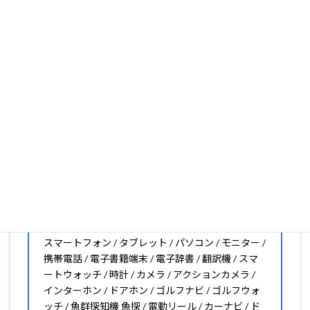
いフィルムがきっと見つかります。もし見つからなくても
大丈夫。1枚からのオーダーメイドも可能ですので、お気
軽にお問い合わせください。(カメラ穴をなくしたい、少
し小さくしたいなどのカスタマイズも有償で可能です)
PDA工房の保護フィルムは
日本国内の自社工場で製造・出
荷している Made in Japan
です。
スマートフォン・タブレット用保護フィルムだけではな
く、幅広く取り扱っています。
オリジナルオーダーやOEM、ノベルティ、法人様の大量注
文などもご相談ください。
保護フィルムのことならPDA工房におまかせください!!
PDA工房の保護フィルムはこんな機器用も販売中!!
スマートフォン / タブレット / パソコン / モニター /
携帯電話 / 電子書籍端末 / 電子辞書 / 翻訳機 / スマ
ートウォッチ / 時計 / カメラ / アクションカメラ /
インターホン / ドアホン / ゴルフナビ / ゴルフウォ
ッチ / 魚群探知機 魚探 / 電動リール / カーナビ / ド