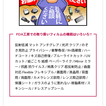
PDA工房での取り扱いフィルムの機能はいろいろ!!
反射低減 マット アンチグレア / 光沢 クリア / のぞ
き見防止 プライバシー / 衝撃吸収 / 9H高硬度 / ハー
ドコート / キズ自己修復 / ブルーライトカット / UV
カット / 紙ごこち 紙感 ペーパーライク / Mirror ミラ
ー / 抗菌 抗ウイルス / 純黒クリア 超反射防止 / 曲面
対応 Flexible フレキシブル / 画面用 / 液晶用 / 背面
用 / 両面用 / カメラレンズ部用 / レンズ周辺部用 /
保護シート / ガラスのように割れない 樹脂素材 / ス
キンシール / ドレスアップシール