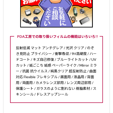
PDA工房での取り扱いフィルムの機能はいろいろ!!
反射低減 マット アンチグレア / 光沢 クリア / のぞ
き見防止 プライバシー / 衝撃吸収 / 9H高硬度 / ハー
ドコート / キズ自己修復 / ブルーライトカット / UV
カット / 紙ごこち 紙感 ペーパーライク / Mirror ミラ
ー / 抗菌 抗ウイルス / 純黒クリア 超反射防止 / 曲面
対応 Flexible フレキシブル / 画面用 / 液晶用 / 背面
用 / 両面用 / カメラレンズ部用 / レンズ周辺部用 /
保護シート / ガラスのように割れない 樹脂素材 / ス
キンシール / ドレスアップシール