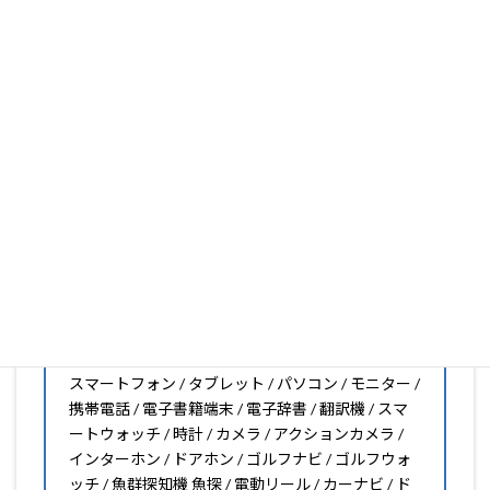
いフィルムがきっと見つかります。もし見つからなくても
大丈夫。1枚からのオーダーメイドも可能ですので、お気
軽にお問い合わせください。(カメラ穴をなくしたい、少
し小さくしたいなどのカスタマイズも有償で可能です)
PDA工房の保護フィルムは
日本国内の自社工場で製造・出
荷している Made in Japan
です。
スマートフォン・タブレット用保護フィルムだけではな
く、幅広く取り扱っています。
オリジナルオーダーやOEM、ノベルティ、法人様の大量注
文などもご相談ください。
保護フィルムのことならPDA工房におまかせください!!
PDA工房の保護フィルムはこんな機器用も販売中!!
スマートフォン / タブレット / パソコン / モニター /
携帯電話 / 電子書籍端末 / 電子辞書 / 翻訳機 / スマ
ートウォッチ / 時計 / カメラ / アクションカメラ /
インターホン / ドアホン / ゴルフナビ / ゴルフウォ
ッチ / 魚群探知機 魚探 / 電動リール / カーナビ / ド