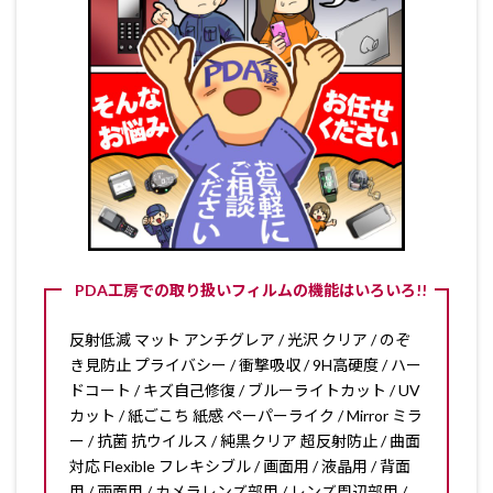
PDA工房での取り扱いフィルムの機能はいろいろ!!
反射低減 マット アンチグレア / 光沢 クリア / のぞ
き見防止 プライバシー / 衝撃吸収 / 9H高硬度 / ハー
ドコート / キズ自己修復 / ブルーライトカット / UV
カット / 紙ごこち 紙感 ペーパーライク / Mirror ミラ
ー / 抗菌 抗ウイルス / 純黒クリア 超反射防止 / 曲面
対応 Flexible フレキシブル / 画面用 / 液晶用 / 背面
用 / 両面用 / カメラレンズ部用 / レンズ周辺部用 /