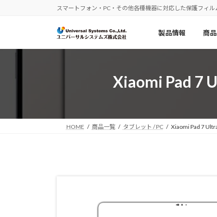
コ
ナ
スマートフォン・PC・その他各種機器に対応した保護フィル
ン
ビ
テ
ゲ
製品情報
商品
ン
ー
ツ
シ
へ
ョ
ス
ン
Xiaomi Pad
キ
に
ッ
移
プ
動
HOME
商品一覧
タブレット / PC
Xiaomi Pad 7