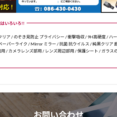
はいろいろ!!
リア / のぞき見防止 プライバシー / 衝撃吸収 / 9H高硬度 / ハ
ーパーライク / Mirror ミラー / 抗菌 抗ウイルス / 純黒クリア 超
/ 両面用 / カメラレンズ部用 / レンズ周辺部用 / 保護シート / ガ
お問い合わせ