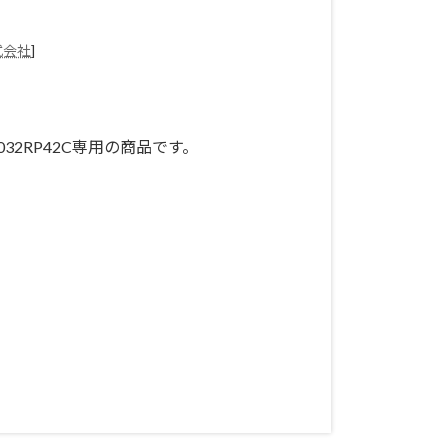
式会社
]
チ) 25032RP42C専用の商品です。