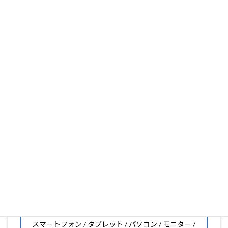
PDA工房は、保護フィルム製造販売25年以上の実績があ
ります。
フィルム素材の種類は20種類以上と、様々な機能をもった
フィルムの取り扱いがございますので、他社で見つからな
いフィルムがきっと見つかります。もし見つからなくても
大丈夫。1枚からのオーダーメイドも可能ですので、お気
軽にお問い合わせください。(カメラ穴をなくしたい、少
し小さくしたいなどのカスタマイズも有償で可能です)
PDA工房の保護フィルムは
日本国内の自社工場で製造・出
荷している Made in Japan
です。
スマートフォン・タブレット用保護フィルムだけではな
く、幅広く取り扱っています。
オリジナルオーダーやOEM、ノベルティ、法人様の大量注
文などもご相談ください。
保護フィルムのことならPDA工房におまかせください!!
PDA工房の保護フィルムはこんな機器用も販売中!!
スマートフォン / タブレット / パソコン / モニター /