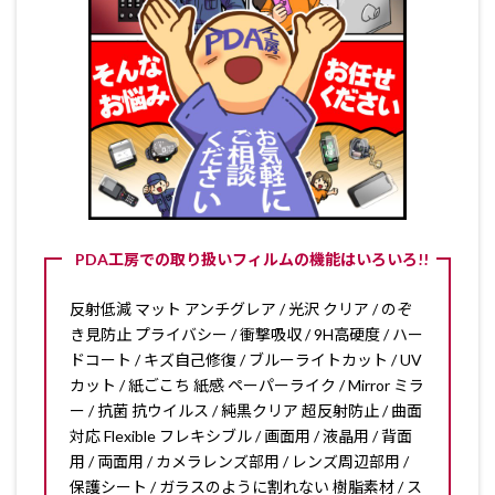
PDA工房での取り扱いフィルムの機能はいろいろ!!
反射低減 マット アンチグレア / 光沢 クリア / のぞ
き見防止 プライバシー / 衝撃吸収 / 9H高硬度 / ハー
ドコート / キズ自己修復 / ブルーライトカット / UV
カット / 紙ごこち 紙感 ペーパーライク / Mirror ミラ
ー / 抗菌 抗ウイルス / 純黒クリア 超反射防止 / 曲面
対応 Flexible フレキシブル / 画面用 / 液晶用 / 背面
用 / 両面用 / カメラレンズ部用 / レンズ周辺部用 /
保護シート / ガラスのように割れない 樹脂素材 / ス