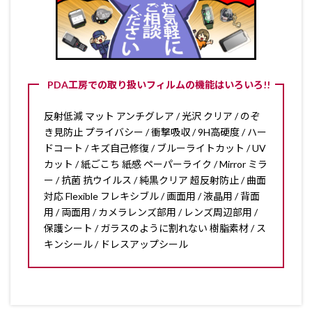
PDA工房での取り扱いフィルムの機能はいろいろ!!
反射低減 マット アンチグレア / 光沢 クリア / のぞ
き見防止 プライバシー / 衝撃吸収 / 9H高硬度 / ハー
ドコート / キズ自己修復 / ブルーライトカット / UV
カット / 紙ごこち 紙感 ペーパーライク / Mirror ミラ
ー / 抗菌 抗ウイルス / 純黒クリア 超反射防止 / 曲面
対応 Flexible フレキシブル / 画面用 / 液晶用 / 背面
用 / 両面用 / カメラレンズ部用 / レンズ周辺部用 /
保護シート / ガラスのように割れない 樹脂素材 / ス
キンシール / ドレスアップシール