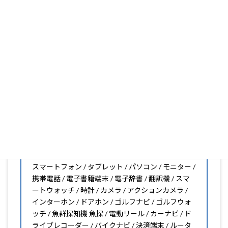
大丈夫。1枚からのオーダーメイドも可能ですので、お気
軽にお問い合わせください。(カメラ穴をなくしたい、少
し小さくしたいなどのカスタマイズも有償で可能です)
PDA工房の保護フィルムは
日本国内の自社工場で製造・出
荷している Made in Japan
です。
スマートフォン・タブレット用保護フィルムだけではな
く、幅広く取り扱っています。
オリジナルオーダーやOEM、ノベルティ、法人様の大量注
文などもご相談ください。
保護フィルムのことならPDA工房におまかせください!!
PDA工房の保護フィルムはこんな機器用も販売中!!
スマートフォン / タブレット / パソコン / モニター /
携帯電話 / 電子書籍端末 / 電子辞書 / 翻訳機 / スマ
ートウォッチ / 時計 / カメラ / アクションカメラ /
インターホン / ドアホン / ゴルフナビ / ゴルフウォ
ッチ / 魚群探知機 魚探 / 電動リール / カーナビ / ド
ライブレコーダー / バイクナビ / 決済端末 / ルータ