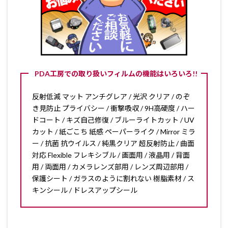
PDA工房での取り扱いフィルムの機能はいろいろ!!
反射低減 マット アンチグレア / 光沢 クリア / のぞ
き見防止 プライバシー / 衝撃吸収 / 9H高硬度 / ハー
ドコート / キズ自己修復 / ブルーライトカット / UV
カット / 紙ごこち 紙感 ペーパーライク / Mirror ミラ
ー / 抗菌 抗ウイルス / 純黒クリア 超反射防止 / 曲面
対応 Flexible フレキシブル / 画面用 / 液晶用 / 背面
用 / 両面用 / カメラレンズ部用 / レンズ周辺部用 /
保護シート / ガラスのように割れない 樹脂素材 / ス
キンシール / ドレスアップシール