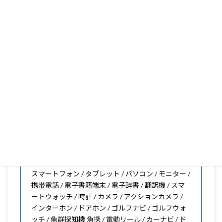
いフィルムがきっと見つかります。もし見つからなくても
大丈夫。1枚からのオーダーメイドも可能ですので、お気
軽にお問い合わせください。(カメラ穴をなくしたい、少
し小さくしたいなどのカスタマイズも有償で可能です)
PDA工房の保護フィルムは
日本国内の自社工場で製造・出
荷している Made in Japan
です。
スマートフォン・タブレット用保護フィルムだけではな
く、幅広く取り扱っています。
オリジナルオーダーやOEM、ノベルティ、法人様の大量注
文などもご相談ください。
保護フィルムのことならPDA工房におまかせください!!
PDA工房の保護フィルムはこんな機器用も販売中!!
スマートフォン / タブレット / パソコン / モニター /
携帯電話 / 電子書籍端末 / 電子辞書 / 翻訳機 / スマ
ートウォッチ / 時計 / カメラ / アクションカメラ /
インターホン / ドアホン / ゴルフナビ / ゴルフウォ
ッチ / 魚群探知機 魚探 / 電動リール / カーナビ / ド