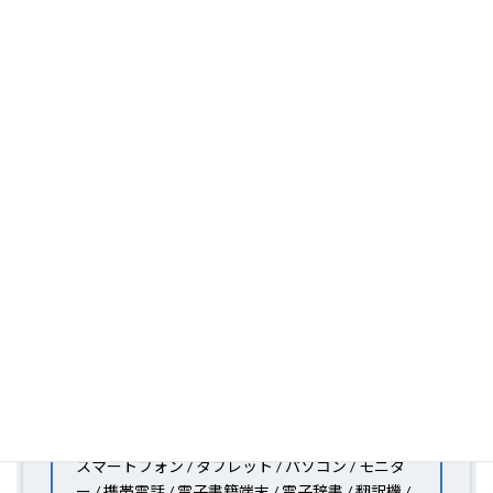
フィルム素材の種類は20種類以上と、様々な機能をもっ
たフィルムの取り扱いがございますので、他社で見つか
らないフィルムがきっと見つかります。もし見つからな
くても大丈夫。1枚からのオーダーメイドも可能ですの
で、お気軽にお問い合わせください。(カメラ穴をなくし
たい、少し小さくしたいなどのカスタマイズも有償で可
能です)
PDA工房の保護フィルムは
日本国内の自社工場で製造・
出荷している Made in Japan
です。
スマートフォン・タブレット用保護フィルムだけではな
く、幅広く取り扱っています。
オリジナルオーダーやOEM、ノベルティ、法人様の大量
注文などもご相談ください。
保護フィルムのことならPDA工房におまかせください!!
PDA工房の保護フィルムはこんな機器用も販売中!!
スマートフォン / タブレット / パソコン / モニタ
ー / 携帯電話 / 電子書籍端末 / 電子辞書 / 翻訳機 /