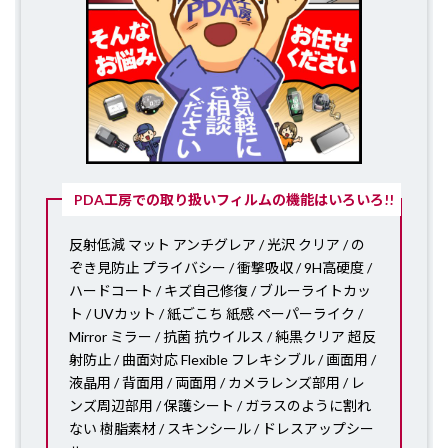
PDA工房での取り扱いフィルムの機能はいろいろ!!
反射低減 マット アンチグレア / 光沢 クリア / の
ぞき見防止 プライバシー / 衝撃吸収 / 9H高硬度 /
ハードコート / キズ自己修復 / ブルーライトカッ
ト / UVカット / 紙ごこち 紙感 ペーパーライク /
Mirror ミラー / 抗菌 抗ウイルス / 純黒クリア 超反
射防止 / 曲面対応 Flexible フレキシブル / 画面用 /
液晶用 / 背面用 / 両面用 / カメラレンズ部用 / レ
ンズ周辺部用 / 保護シート / ガラスのように割れ
ない 樹脂素材 / スキンシール / ドレスアップシー