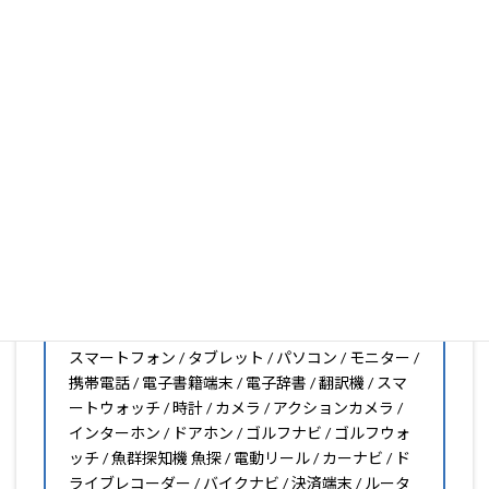
大丈夫。1枚からのオーダーメイドも可能ですので、お気
軽にお問い合わせください。(カメラ穴をなくしたい、少
し小さくしたいなどのカスタマイズも有償で可能です)
PDA工房の保護フィルムは
日本国内の自社工場で製造・出
荷している Made in Japan
です。
スマートフォン・タブレット用保護フィルムだけではな
く、幅広く取り扱っています。
オリジナルオーダーやOEM、ノベルティ、法人様の大量注
文などもご相談ください。
保護フィルムのことならPDA工房におまかせください!!
PDA工房の保護フィルムはこんな機器用も販売中!!
スマートフォン / タブレット / パソコン / モニター /
携帯電話 / 電子書籍端末 / 電子辞書 / 翻訳機 / スマ
ートウォッチ / 時計 / カメラ / アクションカメラ /
インターホン / ドアホン / ゴルフナビ / ゴルフウォ
ッチ / 魚群探知機 魚探 / 電動リール / カーナビ / ド
ライブレコーダー / バイクナビ / 決済端末 / ルータ