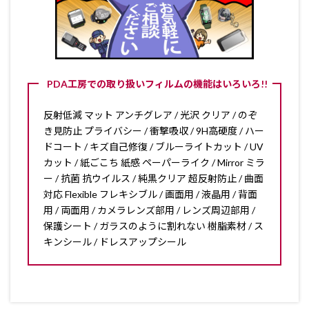
PDA工房での取り扱いフィルムの機能はいろいろ!!
反射低減 マット アンチグレア / 光沢 クリア / のぞ
き見防止 プライバシー / 衝撃吸収 / 9H高硬度 / ハー
ドコート / キズ自己修復 / ブルーライトカット / UV
カット / 紙ごこち 紙感 ペーパーライク / Mirror ミラ
ー / 抗菌 抗ウイルス / 純黒クリア 超反射防止 / 曲面
対応 Flexible フレキシブル / 画面用 / 液晶用 / 背面
用 / 両面用 / カメラレンズ部用 / レンズ周辺部用 /
保護シート / ガラスのように割れない 樹脂素材 / ス
キンシール / ドレスアップシール