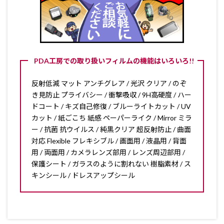
PDA工房での取り扱いフィルムの機能はいろいろ!!
反射低減 マット アンチグレア / 光沢 クリア / のぞ
き見防止 プライバシー / 衝撃吸収 / 9H高硬度 / ハー
ドコート / キズ自己修復 / ブルーライトカット / UV
カット / 紙ごこち 紙感 ペーパーライク / Mirror ミラ
ー / 抗菌 抗ウイルス / 純黒クリア 超反射防止 / 曲面
対応 Flexible フレキシブル / 画面用 / 液晶用 / 背面
用 / 両面用 / カメラレンズ部用 / レンズ周辺部用 /
保護シート / ガラスのように割れない 樹脂素材 / ス
キンシール / ドレスアップシール