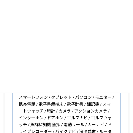
大丈夫。1枚からのオーダーメイドも可能ですので、お気
軽にお問い合わせください。(カメラ穴をなくしたい、少
し小さくしたいなどのカスタマイズも有償で可能です)
PDA工房の保護フィルムは
日本国内の自社工場で製造・出
荷している Made in Japan
です。
スマートフォン・タブレット用保護フィルムだけではな
く、幅広く取り扱っています。
オリジナルオーダーやOEM、ノベルティ、法人様の大量注
文などもご相談ください。
保護フィルムのことならPDA工房におまかせください!!
PDA工房の保護フィルムはこんな機器用も販売中!!
スマートフォン / タブレット / パソコン / モニター /
携帯電話 / 電子書籍端末 / 電子辞書 / 翻訳機 / スマ
ートウォッチ / 時計 / カメラ / アクションカメラ /
インターホン / ドアホン / ゴルフナビ / ゴルフウォ
ッチ / 魚群探知機 魚探 / 電動リール / カーナビ / ド
ライブレコーダー / バイクナビ / 決済端末 / ルータ