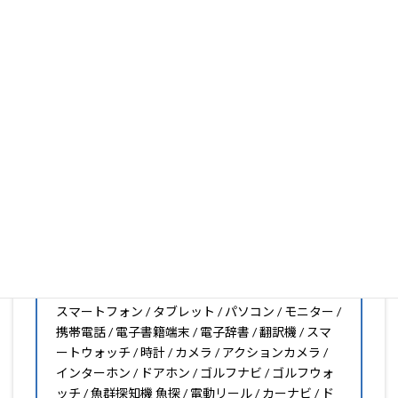
いフィルムがきっと見つかります。もし見つからなくても
大丈夫。1枚からのオーダーメイドも可能ですので、お気
軽にお問い合わせください。(カメラ穴をなくしたい、少
し小さくしたいなどのカスタマイズも有償で可能です)
PDA工房の保護フィルムは
日本国内の自社工場で製造・出
荷している Made in Japan
です。
スマートフォン・タブレット用保護フィルムだけではな
く、幅広く取り扱っています。
オリジナルオーダーやOEM、ノベルティ、法人様の大量注
文などもご相談ください。
保護フィルムのことならPDA工房におまかせください!!
PDA工房の保護フィルムはこんな機器用も販売中!!
スマートフォン / タブレット / パソコン / モニター /
携帯電話 / 電子書籍端末 / 電子辞書 / 翻訳機 / スマ
ートウォッチ / 時計 / カメラ / アクションカメラ /
インターホン / ドアホン / ゴルフナビ / ゴルフウォ
ッチ / 魚群探知機 魚探 / 電動リール / カーナビ / ド