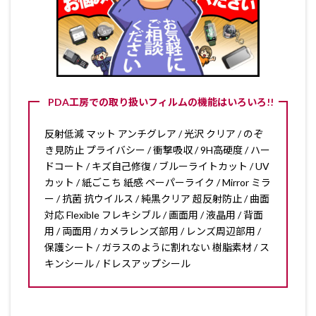
PDA工房での取り扱いフィルムの機能はいろいろ!!
反射低減 マット アンチグレア / 光沢 クリア / のぞ
き見防止 プライバシー / 衝撃吸収 / 9H高硬度 / ハー
ドコート / キズ自己修復 / ブルーライトカット / UV
カット / 紙ごこち 紙感 ペーパーライク / Mirror ミラ
ー / 抗菌 抗ウイルス / 純黒クリア 超反射防止 / 曲面
対応 Flexible フレキシブル / 画面用 / 液晶用 / 背面
用 / 両面用 / カメラレンズ部用 / レンズ周辺部用 /
保護シート / ガラスのように割れない 樹脂素材 / ス
キンシール / ドレスアップシール