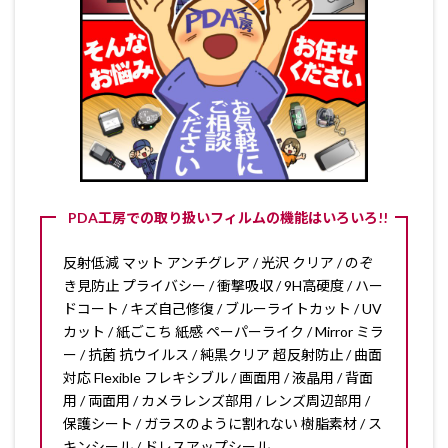
PDA工房での取り扱いフィルムの機能はいろいろ!!
反射低減 マット アンチグレア / 光沢 クリア / のぞ
き見防止 プライバシー / 衝撃吸収 / 9H高硬度 / ハー
ドコート / キズ自己修復 / ブルーライトカット / UV
カット / 紙ごこち 紙感 ペーパーライク / Mirror ミラ
ー / 抗菌 抗ウイルス / 純黒クリア 超反射防止 / 曲面
対応 Flexible フレキシブル / 画面用 / 液晶用 / 背面
用 / 両面用 / カメラレンズ部用 / レンズ周辺部用 /
保護シート / ガラスのように割れない 樹脂素材 / ス
キンシール / ドレスアップシール