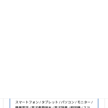
ります。
フィルム素材の種類は20種類以上と、様々な機能をもった
フィルムの取り扱いがございますので、他社で見つからな
いフィルムがきっと見つかります。もし見つからなくても
大丈夫。1枚からのオーダーメイドも可能ですので、お気
軽にお問い合わせください。(カメラ穴をなくしたい、少
し小さくしたいなどのカスタマイズも有償で可能です)
PDA工房の保護フィルムは
日本国内の自社工場で製造・出
荷している Made in Japan
です。
スマートフォン・タブレット用保護フィルムだけではな
く、幅広く取り扱っています。
オリジナルオーダーやOEM、ノベルティ、法人様の大量注
文などもご相談ください。
保護フィルムのことならPDA工房におまかせください!!
PDA工房の保護フィルムはこんな機器用も販売中!!
スマートフォン / タブレット / パソコン / モニター /
携帯電話 / 電子書籍端末 / 電子辞書 / 翻訳機 / スマ