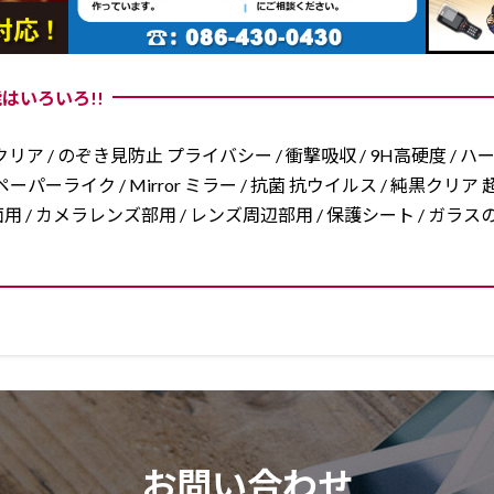
はいろいろ!!
リア / のぞき見防止 プライバシー / 衝撃吸収 / 9H高硬度 / ハ
ーパーライク / Mirror ミラー / 抗菌 抗ウイルス / 純黒クリア 超
/ 両面用 / カメラレンズ部用 / レンズ周辺部用 / 保護シート / ガ
お問い合わせ