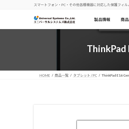
コ
ナ
スマートフォン・PC・その他各種機器に対応した保護フィル
ン
ビ
テ
ゲ
製品情報
商品
ン
ー
ツ
シ
へ
ョ
ス
ン
ThinkP
キ
に
ッ
移
プ
動
HOME
商品一覧
タブレット / PC
ThinkPad E1