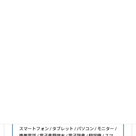
ります。
フィルム素材の種類は20種類以上と、様々な機能をもった
フィルムの取り扱いがございますので、他社で見つからな
いフィルムがきっと見つかります。もし見つからなくても
大丈夫。1枚からのオーダーメイドも可能ですので、お気
軽にお問い合わせください。(カメラ穴をなくしたい、少
し小さくしたいなどのカスタマイズも有償で可能です)
PDA工房の保護フィルムは
日本国内の自社工場で製造・出
荷している Made in Japan
です。
スマートフォン・タブレット用保護フィルムだけではな
く、幅広く取り扱っています。
オリジナルオーダーやOEM、ノベルティ、法人様の大量注
文などもご相談ください。
保護フィルムのことならPDA工房におまかせください!!
PDA工房の保護フィルムはこんな機器用も販売中!!
スマートフォン / タブレット / パソコン / モニター /
携帯電話 / 電子書籍端末 / 電子辞書 / 翻訳機 / スマ