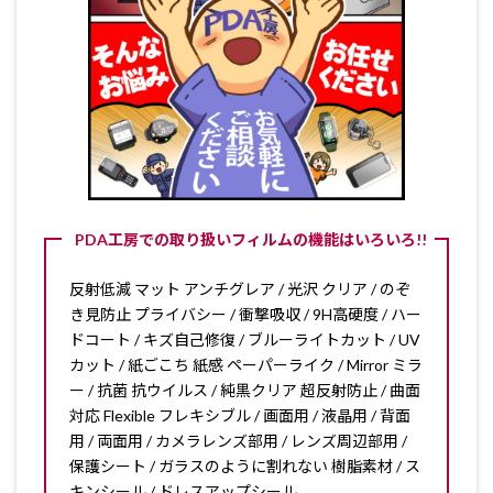
PDA工房での取り扱いフィルムの機能はいろいろ!!
反射低減 マット アンチグレア / 光沢 クリア / のぞ
き見防止 プライバシー / 衝撃吸収 / 9H高硬度 / ハー
ドコート / キズ自己修復 / ブルーライトカット / UV
カット / 紙ごこち 紙感 ペーパーライク / Mirror ミラ
ー / 抗菌 抗ウイルス / 純黒クリア 超反射防止 / 曲面
対応 Flexible フレキシブル / 画面用 / 液晶用 / 背面
用 / 両面用 / カメラレンズ部用 / レンズ周辺部用 /
保護シート / ガラスのように割れない 樹脂素材 / ス
キンシール / ドレスアップシール