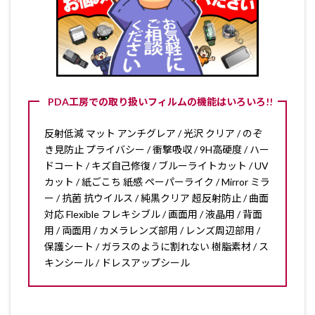
PDA工房での取り扱いフィルムの機能はいろいろ!!
反射低減 マット アンチグレア / 光沢 クリア / のぞ
き見防止 プライバシー / 衝撃吸収 / 9H高硬度 / ハー
ドコート / キズ自己修復 / ブルーライトカット / UV
カット / 紙ごこち 紙感 ペーパーライク / Mirror ミラ
ー / 抗菌 抗ウイルス / 純黒クリア 超反射防止 / 曲面
対応 Flexible フレキシブル / 画面用 / 液晶用 / 背面
用 / 両面用 / カメラレンズ部用 / レンズ周辺部用 /
保護シート / ガラスのように割れない 樹脂素材 / ス
キンシール / ドレスアップシール