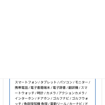
いフィルムがきっと見つかります。もし見つからなくても
大丈夫。1枚からのオーダーメイドも可能ですので、お気
軽にお問い合わせください。(カメラ穴をなくしたい、少
し小さくしたいなどのカスタマイズも有償で可能です)
PDA工房の保護フィルムは
日本国内の自社工場で製造・出
荷している Made in Japan
です。
スマートフォン・タブレット用保護フィルムだけではな
く、幅広く取り扱っています。
オリジナルオーダーやOEM、ノベルティ、法人様の大量注
文などもご相談ください。
保護フィルムのことならPDA工房におまかせください!!
PDA工房の保護フィルムはこんな機器用も販売中!!
スマートフォン / タブレット / パソコン / モニター /
携帯電話 / 電子書籍端末 / 電子辞書 / 翻訳機 / スマ
ートウォッチ / 時計 / カメラ / アクションカメラ /
インターホン / ドアホン / ゴルフナビ / ゴルフウォ
ッチ / 魚群探知機 魚探 / 電動リール / カーナビ / ド