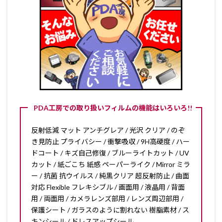
PDA工房での取り扱いフィルムの機能はいろいろ!!
反射低減 マット アンチグレア / 光沢 クリア / のぞ
き見防止 プライバシー / 衝撃吸収 / 9H高硬度 / ハー
ドコート / キズ自己修復 / ブルーライトカット / UV
カット / 紙ごこち 紙感 ペーパーライク / Mirror ミラ
ー / 抗菌 抗ウイルス / 純黒クリア 超反射防止 / 曲面
対応 Flexible フレキシブル / 画面用 / 液晶用 / 背面
用 / 両面用 / カメラレンズ部用 / レンズ周辺部用 /
保護シート / ガラスのように割れない 樹脂素材 / ス
キンシール / ドレスアップシール