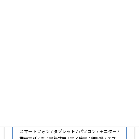
ります。
フィルム素材の種類は20種類以上と、様々な機能をもった
フィルムの取り扱いがございますので、他社で見つからな
いフィルムがきっと見つかります。もし見つからなくても
大丈夫。1枚からのオーダーメイドも可能ですので、お気
軽にお問い合わせください。(カメラ穴をなくしたい、少
し小さくしたいなどのカスタマイズも有償で可能です)
PDA工房の保護フィルムは
日本国内の自社工場で製造・出
荷している Made in Japan
です。
スマートフォン・タブレット用保護フィルムだけではな
く、幅広く取り扱っています。
オリジナルオーダーやOEM、ノベルティ、法人様の大量注
文などもご相談ください。
保護フィルムのことならPDA工房におまかせください!!
PDA工房の保護フィルムはこんな機器用も販売中!!
スマートフォン / タブレット / パソコン / モニター /
携帯電話 / 電子書籍端末 / 電子辞書 / 翻訳機 / スマ