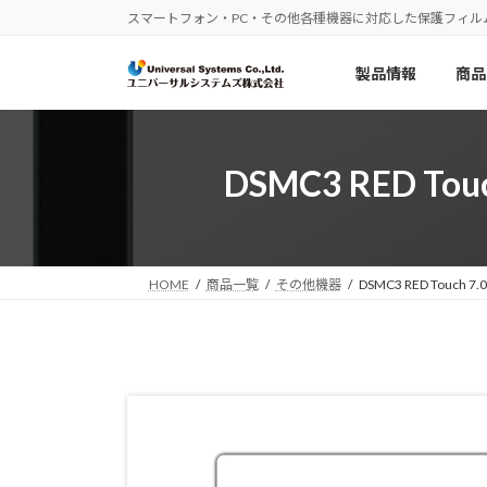
コ
ナ
スマートフォン・PC・その他各種機器に対応した保護フィル
ン
ビ
テ
ゲ
製品情報
商品
ン
ー
ツ
シ
へ
ョ
ス
ン
DSMC3 RED 
キ
に
ッ
移
プ
動
HOME
商品一覧
その他機器
DSMC3 RED Touc