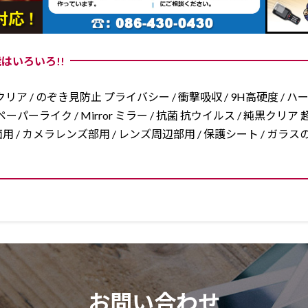
はいろいろ!!
リア / のぞき見防止 プライバシー / 衝撃吸収 / 9H高硬度 / ハ
ーパーライク / Mirror ミラー / 抗菌 抗ウイルス / 純黒クリア 超
/ 両面用 / カメラレンズ部用 / レンズ周辺部用 / 保護シート / ガ
お問い合わせ