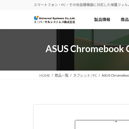
コ
ナ
スマートフォン・PC・その他各種機器に対応した保護フィル
ン
ビ
テ
ゲ
製品情報
商品
ン
ー
ツ
シ
へ
ョ
ス
ン
ASUS Chromeboo
キ
に
ッ
移
プ
動
HOME
商品一覧
タブレット / PC
ASUS Chromeb