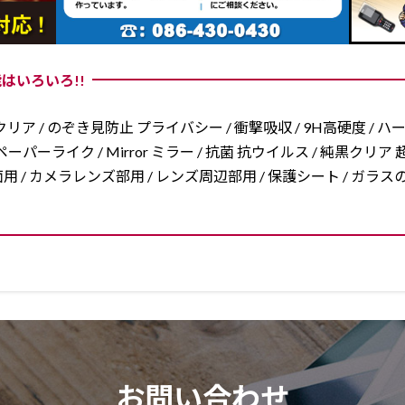
はいろいろ!!
リア / のぞき見防止 プライバシー / 衝撃吸収 / 9H高硬度 / ハ
ーパーライク / Mirror ミラー / 抗菌 抗ウイルス / 純黒クリア 超
/ 両面用 / カメラレンズ部用 / レンズ周辺部用 / 保護シート / ガ
お問い合わせ