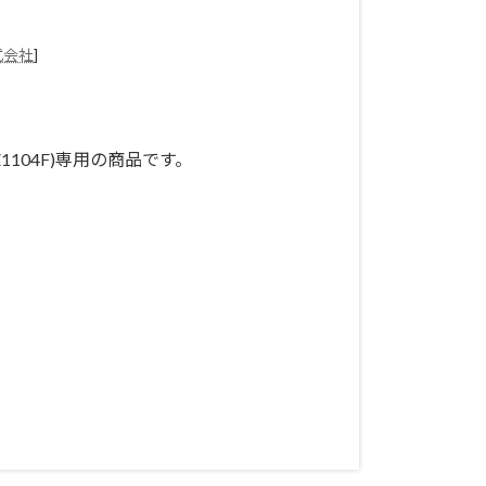
式会社
]
p (CZ1104F)専用の商品です。