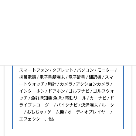
PDA工房の保護フィルムは
日本国内の自社工場で製造・出
荷している Made in Japan
です。
スマートフォン・タブレット用保護フィルムだけではな
く、幅広く取り扱っています。
オリジナルオーダーやOEM、ノベルティ、法人様の大量注
文などもご相談ください。
保護フィルムのことならPDA工房におまかせください!!
PDA工房の保護フィルムはこんな機器用も販売中!!
スマートフォン / タブレット / パソコン / モニター /
携帯電話 / 電子書籍端末 / 電子辞書 / 翻訳機 / スマ
ートウォッチ / 時計 / カメラ / アクションカメラ /
インターホン / ドアホン / ゴルフナビ / ゴルフウォ
ッチ / 魚群探知機 魚探 / 電動リール / カーナビ / ド
ライブレコーダー / バイクナビ / 決済端末 / ルータ
ー / おもちゃ / ゲーム機 / オーディオプレイヤー /
エフェクター、他。