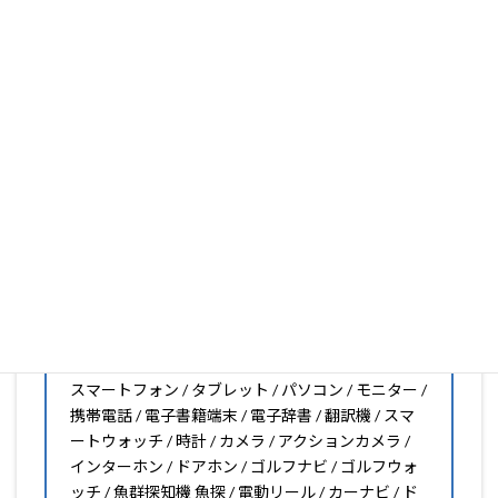
いフィルムがきっと見つかります。もし見つからなくても
大丈夫。1枚からのオーダーメイドも可能ですので、お気
軽にお問い合わせください。(カメラ穴をなくしたい、少
し小さくしたいなどのカスタマイズも有償で可能です)
PDA工房の保護フィルムは
日本国内の自社工場で製造・出
荷している Made in Japan
です。
スマートフォン・タブレット用保護フィルムだけではな
く、幅広く取り扱っています。
オリジナルオーダーやOEM、ノベルティ、法人様の大量注
文などもご相談ください。
保護フィルムのことならPDA工房におまかせください!!
PDA工房の保護フィルムはこんな機器用も販売中!!
スマートフォン / タブレット / パソコン / モニター /
携帯電話 / 電子書籍端末 / 電子辞書 / 翻訳機 / スマ
ートウォッチ / 時計 / カメラ / アクションカメラ /
インターホン / ドアホン / ゴルフナビ / ゴルフウォ
ッチ / 魚群探知機 魚探 / 電動リール / カーナビ / ド