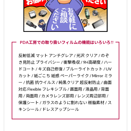
PDA工房での取り扱いフィルムの機能はいろいろ!!
反射低減 マット アンチグレア / 光沢 クリア / のぞ
き見防止 プライバシー / 衝撃吸収 / 9H高硬度 / ハー
ドコート / キズ自己修復 / ブルーライトカット / UV
カット / 紙ごこち 紙感 ペーパーライク / Mirror ミラ
ー / 抗菌 抗ウイルス / 純黒クリア 超反射防止 / 曲面
対応 Flexible フレキシブル / 画面用 / 液晶用 / 背面
用 / 両面用 / カメラレンズ部用 / レンズ周辺部用 /
保護シート / ガラスのように割れない 樹脂素材 / ス
キンシール / ドレスアップシール