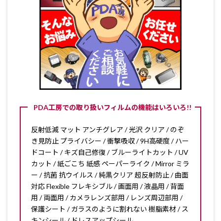
PDA工房での取り扱いフィルムの機能はいろいろ!!
反射低減 マット アンチグレア / 光沢 クリア / のぞ
き見防止 プライバシー / 衝撃吸収 / 9H高硬度 / ハー
ドコート / キズ自己修復 / ブルーライトカット / UV
カット / 紙ごこち 紙感 ペーパーライク / Mirror ミラ
ー / 抗菌 抗ウイルス / 純黒クリア 超反射防止 / 曲面
対応 Flexible フレキシブル / 画面用 / 液晶用 / 背面
用 / 両面用 / カメラレンズ部用 / レンズ周辺部用 /
保護シート / ガラスのように割れない 樹脂素材 / ス
キンシール / ドレスアップシール