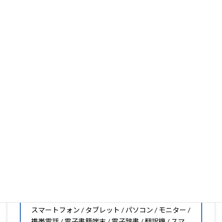
ります。
フィルム素材の種類は20種類以上と、様々な機能をもった
フィルムの取り扱いがございますので、他社で見つからな
いフィルムがきっと見つかります。もし見つからなくても
大丈夫。1枚からのオーダーメイドも可能ですので、お気
軽にお問い合わせください。(カメラ穴をなくしたい、少
し小さくしたいなどのカスタマイズも有償で可能です)
PDA工房の保護フィルムは
日本国内の自社工場で製造・出
荷している Made in Japan
です。
スマートフォン・タブレット用保護フィルムだけではな
く、幅広く取り扱っています。
オリジナルオーダーやOEM、ノベルティ、法人様の大量注
文などもご相談ください。
保護フィルムのことならPDA工房におまかせください!!
PDA工房の保護フィルムはこんな機器用も販売中!!
スマートフォン / タブレット / パソコン / モニター /
携帯電話 / 電子書籍端末 / 電子辞書 / 翻訳機 / スマ