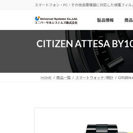
コ
ナ
スマートフォン・PC・その他各種機器に対応した保護フィル
ン
ビ
テ
ゲ
製品情報
商品
ン
ー
ツ
シ
へ
ョ
CITIZEN ATTESA BY1
ス
ン
キ
に
ッ
移
プ
動
HOME
商品一覧
スマートウォッチ / 時計
CITIZE