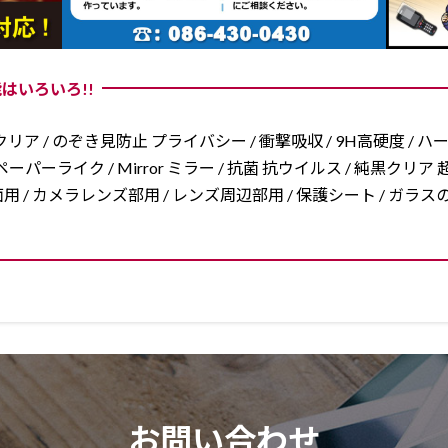
はいろいろ!!
リア / のぞき見防止 プライバシー / 衝撃吸収 / 9H高硬度 / ハ
ーパーライク / Mirror ミラー / 抗菌 抗ウイルス / 純黒クリア 超
/ 両面用 / カメラレンズ部用 / レンズ周辺部用 / 保護シート / ガ
お問い合わせ