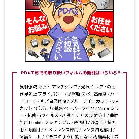
PDA工房での取り扱いフィルムの機能はいろいろ!!
反射低減 マット アンチグレア / 光沢 クリア / のぞ
き見防止 プライバシー / 衝撃吸収 / 9H高硬度 / ハー
ドコート / キズ自己修復 / ブルーライトカット / UV
カット / 紙ごこち 紙感 ペーパーライク / Mirror ミラ
ー / 抗菌 抗ウイルス / 純黒クリア 超反射防止 / 曲面
対応 Flexible フレキシブル / 画面用 / 液晶用 / 背面
用 / 両面用 / カメラレンズ部用 / レンズ周辺部用 /
保護シート / ガラスのように割れない 樹脂素材 / ス