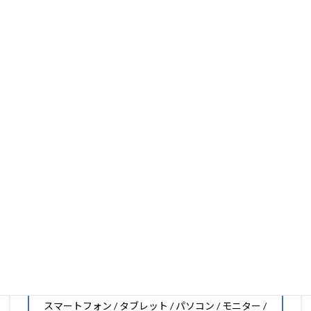
PDA工房は、保護フィルム製造販売25年以上の実績があ
ります。
フィルム素材の種類は20種類以上と、様々な機能をもった
フィルムの取り扱いがございますので、他社で見つからな
いフィルムがきっと見つかります。もし見つからなくても
大丈夫。1枚からのオーダーメイドも可能ですので、お気
軽にお問い合わせください。(カメラ穴をなくしたい、少
し小さくしたいなどのカスタマイズも有償で可能です)
PDA工房の保護フィルムは
日本国内の自社工場で製造・出
荷している Made in Japan
です。
スマートフォン・タブレット用保護フィルムだけではな
く、幅広く取り扱っています。
オリジナルオーダーやOEM、ノベルティ、法人様の大量注
文などもご相談ください。
保護フィルムのことならPDA工房におまかせください!!
PDA工房の保護フィルムはこんな機器用も販売中!!
スマートフォン / タブレット / パソコン / モニター /