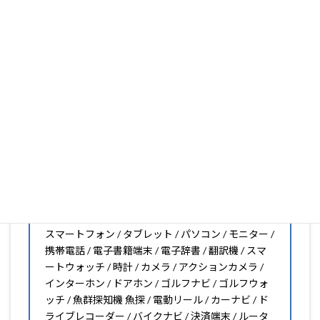
大丈夫。1枚からのオーダーメイドも可能ですので、お気
軽にお問い合わせください。(カメラ穴をなくしたい、少
し小さくしたいなどのカスタマイズも有償で可能です)
PDA工房の保護フィルムは
日本国内の自社工場で製造・出
荷している Made in Japan
です。
スマートフォン・タブレット用保護フィルムだけではな
く、幅広く取り扱っています。
オリジナルオーダーやOEM、ノベルティ、法人様の大量注
文などもご相談ください。
保護フィルムのことならPDA工房におまかせください!!
PDA工房の保護フィルムはこんな機器用も販売中!!
スマートフォン / タブレット / パソコン / モニター /
携帯電話 / 電子書籍端末 / 電子辞書 / 翻訳機 / スマ
ートウォッチ / 時計 / カメラ / アクションカメラ /
インターホン / ドアホン / ゴルフナビ / ゴルフウォ
ッチ / 魚群探知機 魚探 / 電動リール / カーナビ / ド
ライブレコーダー / バイクナビ / 決済端末 / ルータ