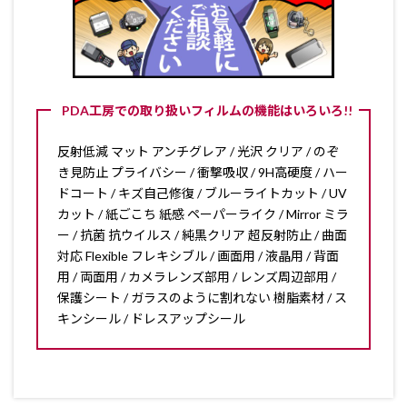
PDA工房での取り扱いフィルムの機能はいろいろ!!
反射低減 マット アンチグレア / 光沢 クリア / のぞ
き見防止 プライバシー / 衝撃吸収 / 9H高硬度 / ハー
ドコート / キズ自己修復 / ブルーライトカット / UV
カット / 紙ごこち 紙感 ペーパーライク / Mirror ミラ
ー / 抗菌 抗ウイルス / 純黒クリア 超反射防止 / 曲面
対応 Flexible フレキシブル / 画面用 / 液晶用 / 背面
用 / 両面用 / カメラレンズ部用 / レンズ周辺部用 /
保護シート / ガラスのように割れない 樹脂素材 / ス
キンシール / ドレスアップシール