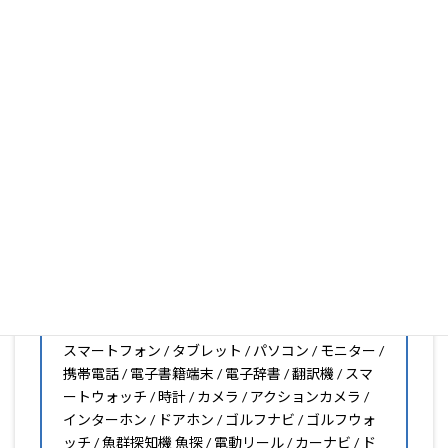
いフィルムがきっと見つかります。もし見つからなくても
大丈夫。1枚からのオーダーメイドも可能ですので、お気
軽にお問い合わせください。(カメラ穴をなくしたい、少
し小さくしたいなどのカスタマイズも有償で可能です)
PDA工房の保護フィルムは
日本国内の自社工場で製造・出
荷している Made in Japan
です。
スマートフォン・タブレット用保護フィルムだけではな
く、幅広く取り扱っています。
オリジナルオーダーやOEM、ノベルティ、法人様の大量注
文などもご相談ください。
保護フィルムのことならPDA工房におまかせください!!
PDA工房の保護フィルムはこんな機器用も販売中!!
スマートフォン / タブレット / パソコン / モニター /
携帯電話 / 電子書籍端末 / 電子辞書 / 翻訳機 / スマ
ートウォッチ / 時計 / カメラ / アクションカメラ /
インターホン / ドアホン / ゴルフナビ / ゴルフウォ
ッチ / 魚群探知機 魚探 / 電動リール / カーナビ / ド