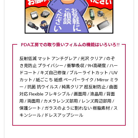
PDA工房での取り扱いフィルムの機能はいろいろ!!
反射低減 マット アンチグレア / 光沢 クリア / のぞ
き見防止 プライバシー / 衝撃吸収 / 9H高硬度 / ハー
ドコート / キズ自己修復 / ブルーライトカット / UV
カット / 紙ごこち 紙感 ペーパーライク / Mirror ミラ
ー / 抗菌 抗ウイルス / 純黒クリア 超反射防止 / 曲面
対応 Flexible フレキシブル / 画面用 / 液晶用 / 背面
用 / 両面用 / カメラレンズ部用 / レンズ周辺部用 /
保護シート / ガラスのように割れない 樹脂素材 / ス
キンシール / ドレスアップシール