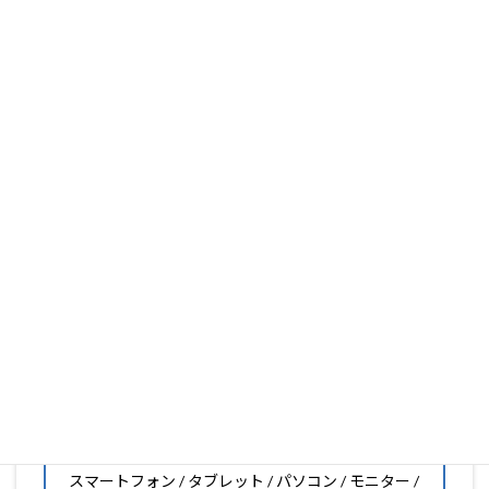
PDA工房は、保護フィルム製造販売25年以上の実績があ
ります。
フィルム素材の種類は20種類以上と、様々な機能をもった
フィルムの取り扱いがございますので、他社で見つからな
いフィルムがきっと見つかります。もし見つからなくても
大丈夫。1枚からのオーダーメイドも可能ですので、お気
軽にお問い合わせください。(カメラ穴をなくしたい、少
し小さくしたいなどのカスタマイズも有償で可能です)
PDA工房の保護フィルムは
日本国内の自社工場で製造・出
荷している Made in Japan
です。
スマートフォン・タブレット用保護フィルムだけではな
く、幅広く取り扱っています。
オリジナルオーダーやOEM、ノベルティ、法人様の大量注
文などもご相談ください。
保護フィルムのことならPDA工房におまかせください!!
PDA工房の保護フィルムはこんな機器用も販売中!!
スマートフォン / タブレット / パソコン / モニター /