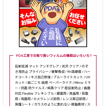
PDA工房での取り扱いフィルムの機能はいろいろ!!
反射低減 マット アンチグレア / 光沢 クリア / のぞ
き見防止 プライバシー / 衝撃吸収 / 9H高硬度 / ハー
ドコート / キズ自己修復 / ブルーライトカット / UV
カット / 紙ごこち 紙感 ペーパーライク / Mirror ミラ
ー / 抗菌 抗ウイルス / 純黒クリア 超反射防止 / 曲面
対応 Flexible フレキシブル / 画面用 / 液晶用 / 背面
用 / 両面用 / カメラレンズ部用 / レンズ周辺部用 /
保護シート / ガラスのように割れない 樹脂素材 / ス