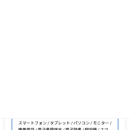
ります。
フィルム素材の種類は20種類以上と、様々な機能をもった
フィルムの取り扱いがございますので、他社で見つからな
いフィルムがきっと見つかります。もし見つからなくても
大丈夫。1枚からのオーダーメイドも可能ですので、お気
軽にお問い合わせください。(カメラ穴をなくしたい、少
し小さくしたいなどのカスタマイズも有償で可能です)
PDA工房の保護フィルムは
日本国内の自社工場で製造・出
荷している Made in Japan
です。
スマートフォン・タブレット用保護フィルムだけではな
く、幅広く取り扱っています。
オリジナルオーダーやOEM、ノベルティ、法人様の大量注
文などもご相談ください。
保護フィルムのことならPDA工房におまかせください!!
PDA工房の保護フィルムはこんな機器用も販売中!!
スマートフォン / タブレット / パソコン / モニター /
携帯電話 / 電子書籍端末 / 電子辞書 / 翻訳機 / スマ