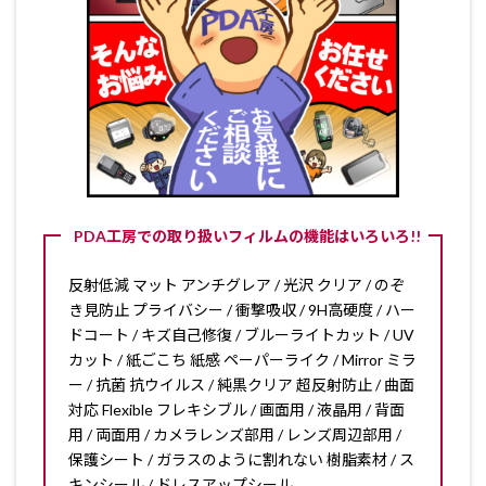
PDA工房での取り扱いフィルムの機能はいろいろ!!
反射低減 マット アンチグレア / 光沢 クリア / のぞ
き見防止 プライバシー / 衝撃吸収 / 9H高硬度 / ハー
ドコート / キズ自己修復 / ブルーライトカット / UV
カット / 紙ごこち 紙感 ペーパーライク / Mirror ミラ
ー / 抗菌 抗ウイルス / 純黒クリア 超反射防止 / 曲面
対応 Flexible フレキシブル / 画面用 / 液晶用 / 背面
用 / 両面用 / カメラレンズ部用 / レンズ周辺部用 /
保護シート / ガラスのように割れない 樹脂素材 / ス
キンシール / ドレスアップシール