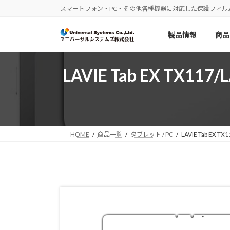
コ
ナ
スマートフォン・PC・その他各種機器に対応した保護フィル
ン
ビ
テ
ゲ
製品情報
商品
ン
ー
ツ
シ
へ
ョ
LAVIE Tab EX TX1
ス
ン
キ
に
ッ
移
プ
動
HOME
商品一覧
タブレット / PC
LAVIE Tab EX