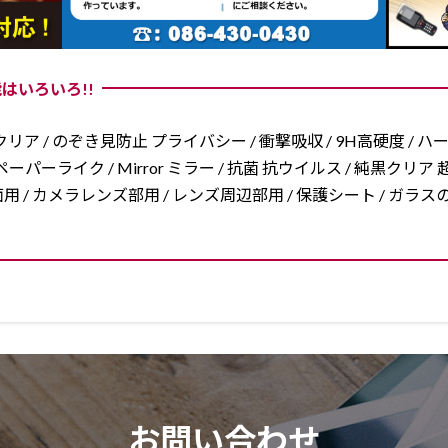
はいろいろ!!
リア / のぞき見防止 プライバシー / 衝撃吸収 / 9H高硬度 / ハ
ーパーライク / Mirror ミラー / 抗菌 抗ウイルス / 純黒クリア 超
/ 両面用 / カメラレンズ部用 / レンズ周辺部用 / 保護シート / ガ
お問い合わせ