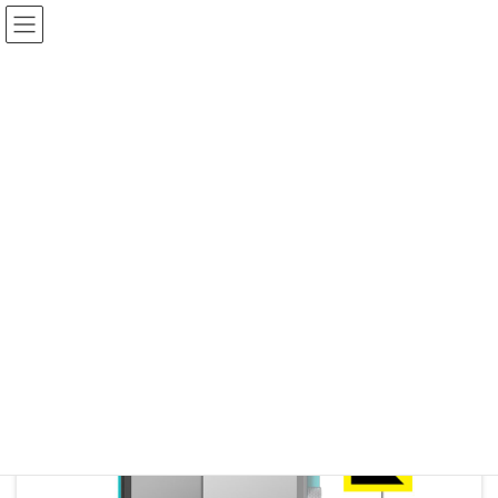
コ
ナ
ン
ビ
テ
ゲ
ン
ー
ツ
シ
HiBy M500 Hatsune Miku
へ
ョ
ス
ン
Edition 保護フィルム【各種】
キ
に
ッ
移
PDA工房
プ
動
HOME
商品一覧
オーディオ関連
HiBy M500 Hatsune Miku Edition 保護フィルム【各種】PDA工房